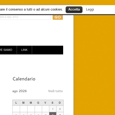
are il consenso a tutti o ad alcuni cookies.
Accetta
Leggi
E SIAMO
LINK
L
M
M
G
V
S
D
1
2