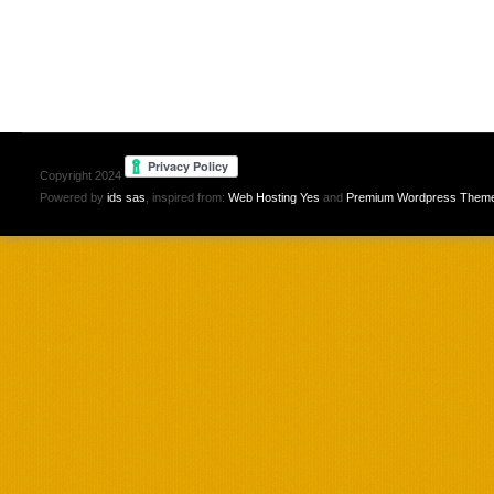
Copyright 2024
Powered by
ids sas
, inspired from:
Web Hosting Yes
and
Premium Wordpress Them