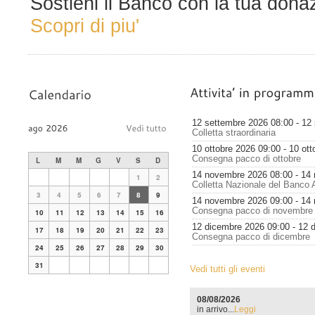
Sostieni il Banco con la tua dona
Scopri di piu'
12 settembre 2026 08:00 - 12
Colletta straordinaria
10 ottobre 2026 09:00 - 10 ot
Consegna pacco di ottobre
L
M
M
G
V
S
D
14 novembre 2026 08:00 - 14
1
2
Colletta Nazionale del Banco 
3
4
5
6
7
8
9
14 novembre 2026 09:00 - 14
Consegna pacco di novembre
10
11
12
13
14
15
16
12 dicembre 2026 09:00 - 12 
17
18
19
20
21
22
23
Consegna pacco di dicembre
24
25
26
27
28
29
30
31
Vedi tutti gli eventi
08/08/2026
in arrivo...
Leggi